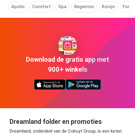
Apollo
Comfort
Spa
Regenton
Konijn
Fortn
Download de gratis app met
900+ winkels
Dreamland folder en promoties
Dreamland, onderdeel van de Colruyt Group, is een keten