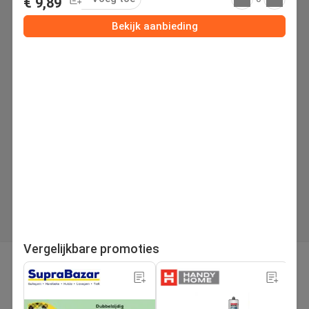
€ 9,89
Bekijk aanbieding
Vergelijkbare promoties
pagina
Volgende folder
1
/27
Zoek