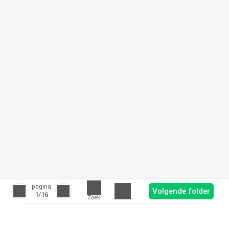
pagina
Volgende folder
1
/16
Zoek