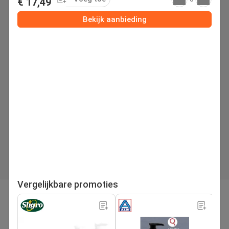
€ 17,49
Bekijk aanbieding
Vergelijkbare promoties
pagina
Volgende folder
1
/71
Zoek