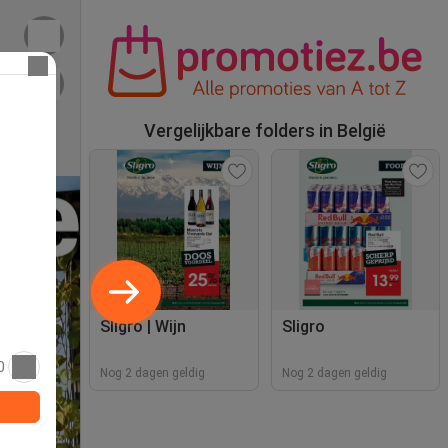
Vergelijkbare folders in België
Sligro | Wijn
Sligro
0
Nog 2 dagen geldig
Nog 2 dagen geldig