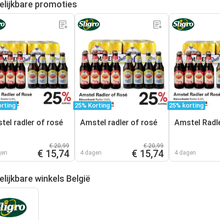
elijkbare promoties
rting
25% Korting
25% korting
tel radler of rosé
Amstel radler of rosé
Amstel Radl
€ 20,99
€ 20,99
€ 15,74
€ 15,74
gen
4 dagen
4 dagen
lijkbare winkels België