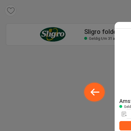
Sligro folder
Geldig t/m 31 aug
Sligro folder
Geldig t/m 31 aug
Amst
Geld