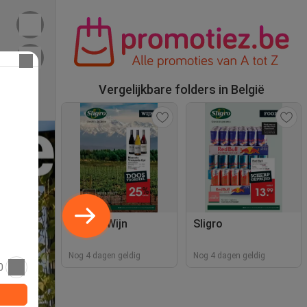
Vergelijkbare folders in België
Sligro | Wijn
Sligro
Nog 4 dagen geldig
Nog 4 dagen geldig
0