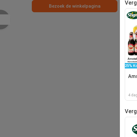
Verg
Bezoek de winkelpagina
25% Ko
Ams
4 da
Verge