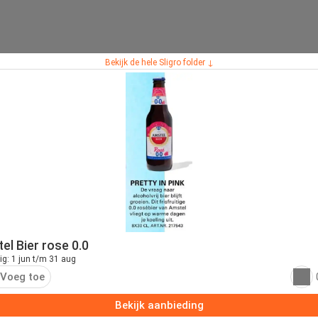
Bekijk de hele Sligro folder ↓
el Bier rose 0.0
ig: 1 jun t/m 31 aug
Voeg toe
Bekijk aanbieding