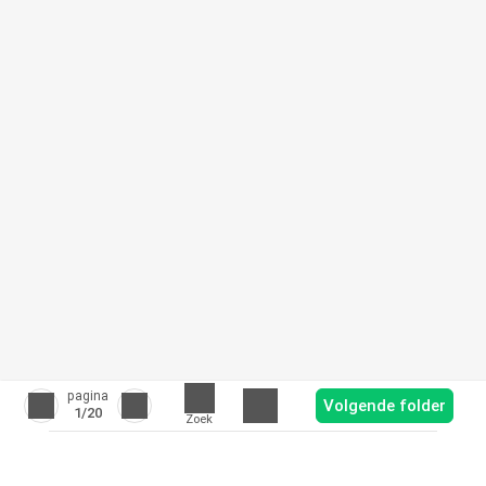
pagina
Volgende folder
1
/20
Zoek