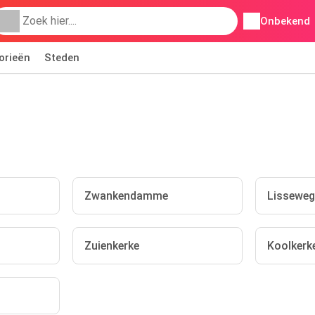
Onbekend
orieën
Steden
Zwankendamme
Lisseweg
Zuienkerke
Koolkerk