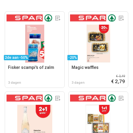
2de aan -50%
-20%
Fisker scampi's of zalm
Magic waffles
€ 3,49
€ 2,79
3 dagen
3 dagen