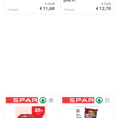
pink fit
€ 15,58
€ 13,20
€ 11,68
€ 12,70
3 dagen
3 dagen