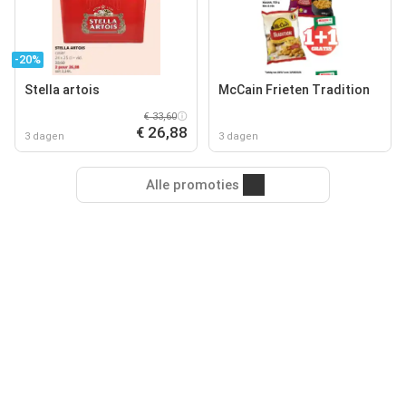
-20%
Stella artois
McCain Frieten Tradition
€ 33,60
€ 26,88
3 dagen
3 dagen
Alle promoties