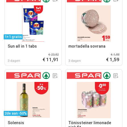
1+1 gratis
Sun all in 1 tabs
mortadella sovrana
€ 23,82
€ 1,88
€ 11,91
€ 1,59
3 dagen
3 dagen
2de aan -50%
Solensis
Tönissteiner limonade