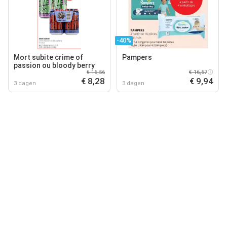
-40%
Mort subite crime of
Pampers
passion ou bloody berry
€ 16,56
€ 16,57
€ 8,28
€ 9,94
3 dagen
3 dagen