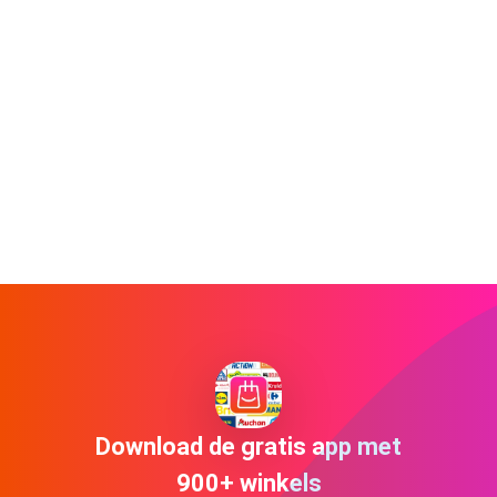
Download de gratis app met
900+ winkels