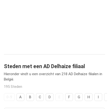
Steden met een AD Delhaize filiaal
Hieronder vindt u een overzicht van 218 AD Delhaize filialen in
België.
195 Steden
0-9
A
B
C
D
E
F
G
H
I