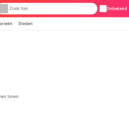
Onbekend
orieën
Steden
nen tonen.