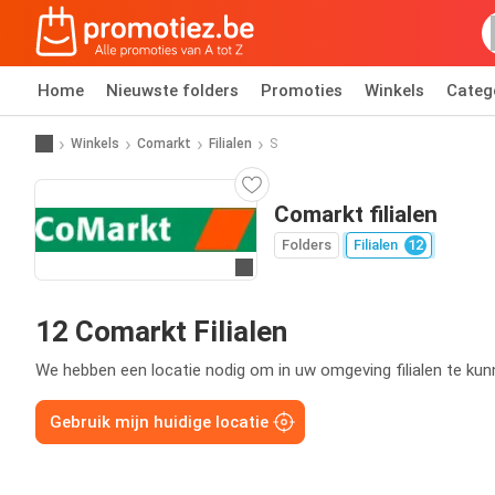
Home
Nieuwste folders
Promoties
Winkels
Categ
Winkels
Comarkt
Filialen
S
Comarkt filialen
Folders
Filialen
12
Ga naar website
12 Comarkt Filialen
We hebben een locatie nodig om in uw omgeving filialen te kun
Gebruik mijn huidige locatie