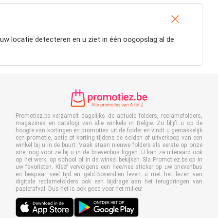
w locatie detecteren en u ziet in één oogopslag al de
Promotiez.be verzamelt dagelijks de actuele folders, reclamefolders,
magazines en catalogi van alle winkels in België. Zo blijft u op de
hoogte van kortingen en promoties uit de folder en vindt u gemakkelijk
een promotie, actie of korting tijdens de solden of uitverkoop van een
winkel bij u in de buurt. Vaak staan nieuwe folders als eerste op onze
site, nog voor ze bij u in de brievenbus liggen. U kan ze uiteraard ook
op het werk, op school of in de winkel bekijken. Sla Promotiez.be op in
uw favorieten. Kleef vervolgens een nee/nee sticker op uw brievenbus
en bespaar veel tijd en geld.Bovendien levert u met het lezen van
digitale reclamefolders ook een bijdrage aan het terugdringen van
papierafval. Dus het is ook goed voor het milieu!