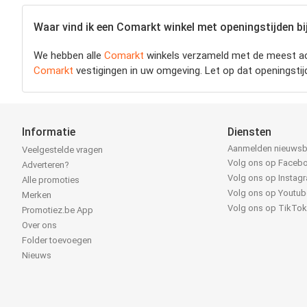
Waar vind ik een Comarkt winkel met openingstijden bij
We hebben alle
Comarkt
winkels verzameld met de meest ac
Comarkt
vestigingen in uw omgeving. Let op dat openingsti
Informatie
Diensten
Aanmelden nieuwsb
Veelgestelde vragen
Volg ons op Faceb
Adverteren?
Volg ons op Instag
Alle promoties
Volg ons op Youtub
Merken
Volg ons op TikTo
Promotiez.be App
Over ons
Folder toevoegen
Nieuws