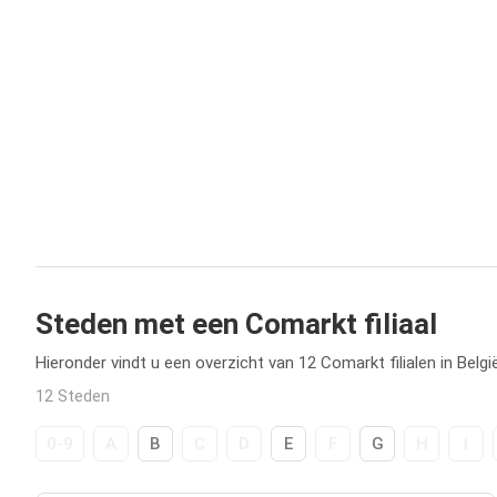
Steden met een Comarkt filiaal
Hieronder vindt u een overzicht van 12 Comarkt filialen in België
12 Steden
0-9
A
B
C
D
E
F
G
H
I