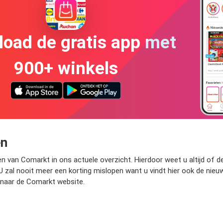
oad de gratis app met
900+ winkels
en
n van Comarkt in ons actuele overzicht. Hierdoor weet u altijd of 
U zal nooit meer een korting mislopen want u vindt hier ook de nie
 naar de Comarkt website.