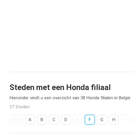
Steden met een Honda filiaal
Hieronder vindt u een overzicht van 38 Honda filialen in België.
37 Steden
0-9
A
B
C
D
E
F
G
H
I