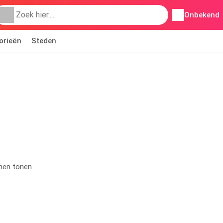
Onbekend
orieën
Steden
nen tonen.