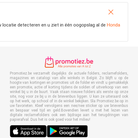
locatie detecteren en u ziet in één oogopslag al de
Honda
Promotiez.be verzamelt dagelijks de actuele folders, reclamefolders,
magazines en catalogi van alle winkels in België. Zo blijft u op de
hoogte van kortingen en promoties uit de folder en vindt u gemakkelijk
een promotie, actie of korting tijdens de solden of uitverkoop van een
winkel bij u in de buurt. Vaak staan nieuwe folders als eerste op onze
site, nog voor ze bij u in de brievenbus liggen. U kan ze uiteraard ook
op het werk, op school of in de winkel bekijken. Sla Promotiez.be op in
uw favorieten. Kleef vervolgens een nee/nee sticker op uw brievenbus
en bespaar veel tijd en geld.Bovendien levert u met het lezen van
digitale reclamefolders ook een bijdrage aan het terugdringen van
papierafval. Dus het is ook goed voor het milieu!