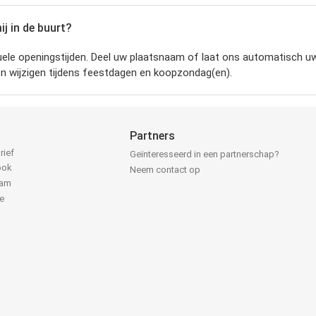
j in de buurt?
ele openingstijden.
Deel uw plaatsnaam of laat ons automatisch uw 
en wijzigen tijdens feestdagen en koopzondag(en).
Partners
rief
Geïnteresseerd in een partnerschap?
ook
Neem contact op
ram
e
k