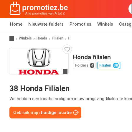
Home
Nieuwste folders
Promoties
Winkels
Categ
Winkels
Honda
Filialen
F
Honda filialen
Folders
4
Filialen
38
Ga naar website
38 Honda Filialen
We hebben een locatie nodig om in uw omgeving filialen te kun
Gebruik mijn huidige locatie