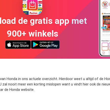
oad de gratis app met
900+ winkels
van Honda in ons actuele overzicht. Hierdoor weet u altijd of de H
U zal nooit meer een korting mislopen want u vindt hier ook de nie
aar de Honda website.