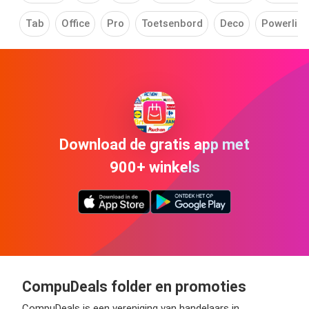
Tab
Office
Pro
Toetsenbord
Deco
Powerline
Download de gratis app met
900+ winkels
CompuDeals folder en promoties
CompuDeals is een vereniging van handelaars in