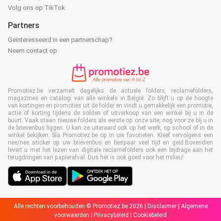
Volg ons op TikTok
Partners
Geïnteresseerd in een partnerschap?
Neem contact op
Promotiez.be verzamelt dagelijks de actuele folders, reclamefolders,
magazines en catalogi van alle winkels in België. Zo blijft u op de hoogte
van kortingen en promoties uit de folder en vindt u gemakkelijk een promotie,
actie of korting tijdens de solden of uitverkoop van een winkel bij u in de
buurt. Vaak staan nieuwe folders als eerste op onze site, nog voor ze bij u in
de brievenbus liggen. U kan ze uiteraard ook op het werk, op school of in de
winkel bekijken. Sla Promotiez.be op in uw favorieten. Kleef vervolgens een
nee/nee sticker op uw brievenbus en bespaar veel tijd en geld.Bovendien
levert u met het lezen van digitale reclamefolders ook een bijdrage aan het
terugdringen van papierafval. Dus het is ook goed voor het milieu!
Alle rechten voorbehouden © Promotiez.be 2026 |
Disclaimer
|
Algemene
voorwaarden
|
Privacybeleid
|
Cookiebeleid