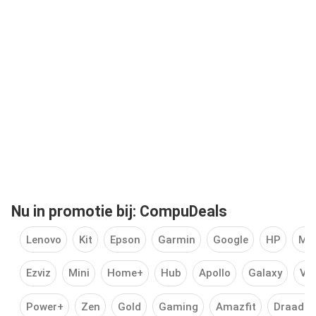
Nu in promotie bij: CompuDeals
Lenovo
Kit
Epson
Garmin
Google
HP
Me
Ezviz
Mini
Home+
Hub
Apollo
Galaxy
Ve
Power+
Zen
Gold
Gaming
Amazfit
Draadlo