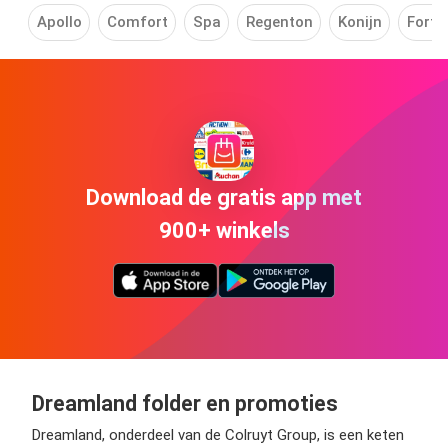
Apollo
Comfort
Spa
Regenton
Konijn
Fortn
Download de gratis app met
900+ winkels
Dreamland folder en promoties
Dreamland, onderdeel van de Colruyt Group, is een keten