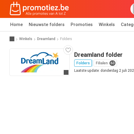
Home
Nieuwste folders
Promoties
Winkels
Categ
Winkels
Dreamland
Folders
Dreamland folder
Folders
Filialen
63
Laatste update: donderdag 2 juli 20
Ga naar website