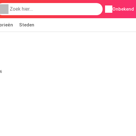
Onbekend
orieën
Steden
26