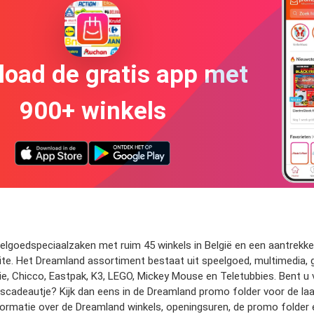
oad de gratis app met
900+ winkels
elgoedspeciaalzaken met ruim 45 winkels in België en een aantrekkel
site. Het Dreamland assortiment bestaat uit speelgoed, multimedia, 
bie, Chicco, Eastpak, K3, LEGO, Mickey Mouse en Teletubbies. Bent 
agscadeautje? Kijk dan eens in de Dreamland promo folder voor de l
formatie over de Dreamland winkels, openingsuren, de promo folder