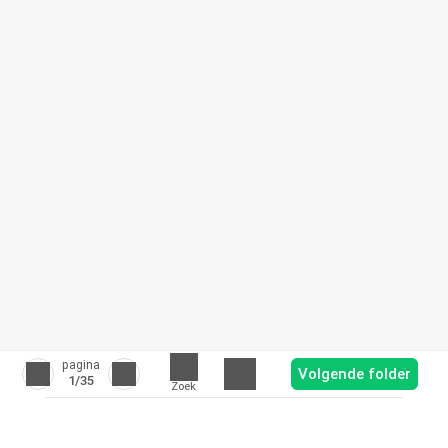
pagina
Volgende folder
1
/35
Zoek