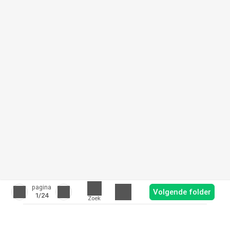
pagina
Volgende folder
1
/24
Zoek