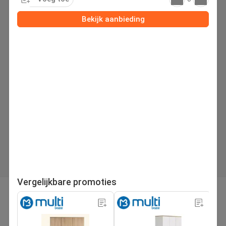
Bekijk aanbieding
Vergelijkbare promoties
pagina
Volgende folder
1
/221
Zoek