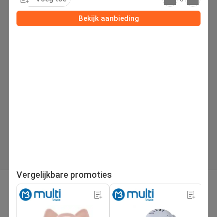
Bekijk aanbieding
Vergelijkbare promoties
pagina
Volgende folder
1
/221
Zoek