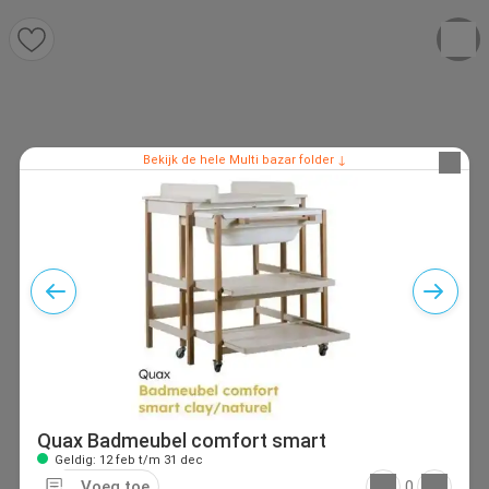
Bekijk de hele Multi bazar folder ↓
Quax Badmeubel comfort smart
Geldig: 12 feb t/m 31 dec
Voeg toe
0