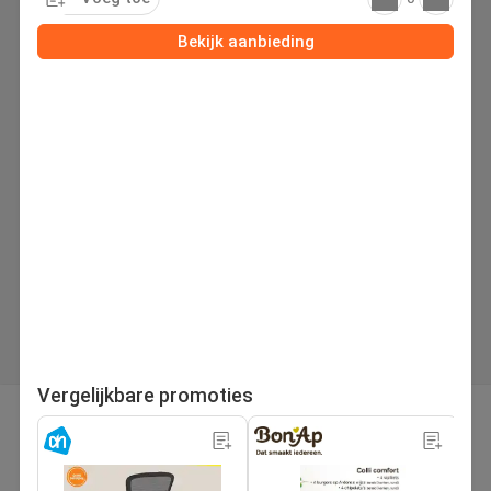
Bekijk aanbieding
Vergelijkbare promoties
pagina
Volgende folder
1
/221
Zoek