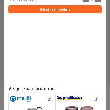
Bekijk aanbieding
Vergelijkbare promoties
pagina
Volgende folder
1
/221
Zoek