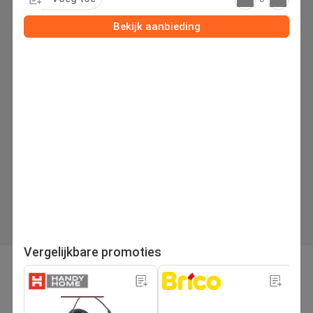
Bekijk aanbieding
Vergelijkbare promoties
pagina
Volgende folder
1
/221
Zoek