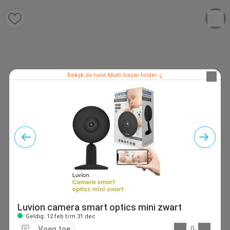
Bekijk de hele Multi bazar folder ↓
Luvion camera smart optics mini zwart
Geldig: 12 feb t/m 31 dec
Voeg toe
0