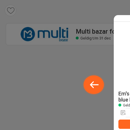
Multi bazar folder
Geldig t/m 31 dec
Multi bazar folder
Geldig t/m 31 dec
Em's
blue
Geld