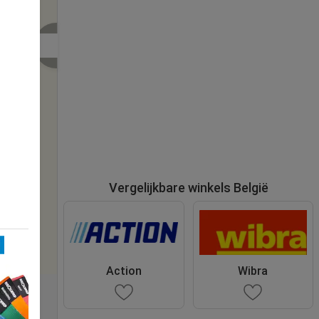
Vergelijkbare winkels België
Action
Wibra