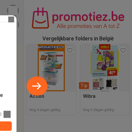
Vergelijkbare folders in België
Tip
te
Action
Wibra
Nog 4 dagen geldig
Nog 9 dagen geldig
0