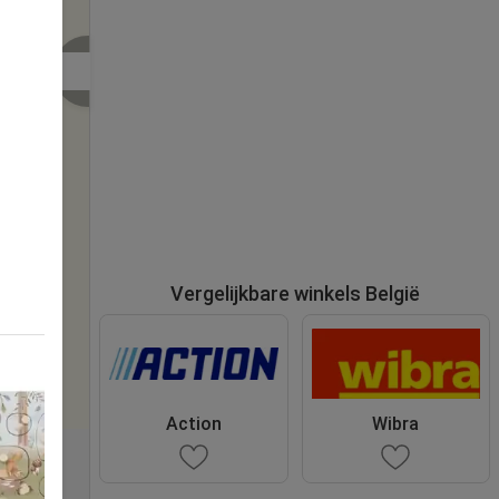
Vergelijkbare winkels België
Action
Wibra