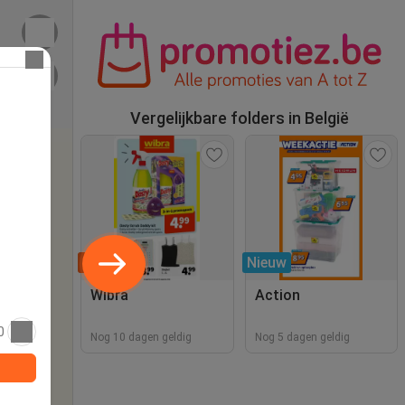
Vergelijkbare folders in België
Tip
Nieuw
Wibra
Action
0
Nog 10 dagen geldig
Nog 5 dagen geldig