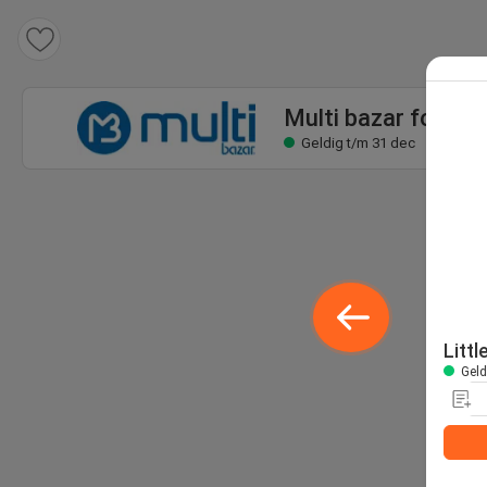
Multi bazar folder
Geldig t/m 31 dec
Multi bazar folder
Geldig t/m 31 dec
Litt
Geld