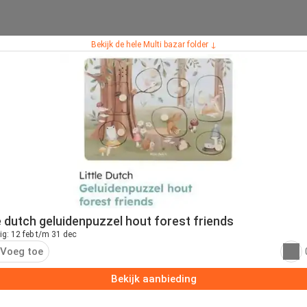
Bekijk de hele Multi bazar folder ↓
le dutch geluidenpuzzel hout forest friends
ig: 12 feb t/m 31 dec
Voeg toe
Bekijk aanbieding