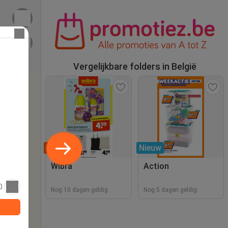
Vergelijkbare folders in België
Tip
Nieuw
Wibra
Action
0
Nog 10 dagen geldig
Nog 5 dagen geldig