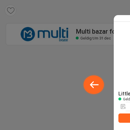
Multi bazar folder
Geldig t/m 31 dec
Multi bazar folder
Geldig t/m 31 dec
Litt
Geld