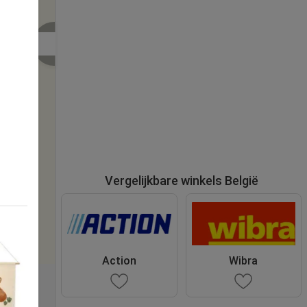
Vergelijkbare winkels België
Action
Wibra