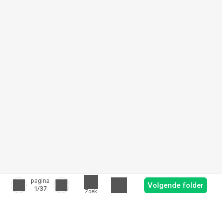
pagina
Volgende folder
1
/37
Zoek