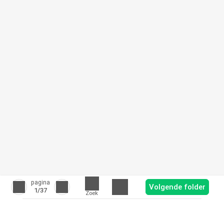
pagina
Volgende folder
1
/37
Zoek