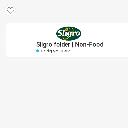
Sligro folder
Geldig: 13 aug t/m 31 aug
Bijna geldig
Sligro folder | Non-Food
Geldig t/m 31 aug