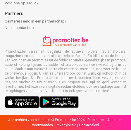
Volg ons op TikTok
Partners
Geïnteresseerd in een partnerschap?
Neem contact op
Promotiez.be verzamelt dagelijks de actuele folders, reclamefolders,
magazines en catalogi van alle winkels in België. Zo blijft u op de hoogte
van kortingen en promoties uit de folder en vindt u gemakkelijk een promotie,
actie of korting tijdens de solden of uitverkoop van een winkel bij u in de
buurt. Vaak staan nieuwe folders als eerste op onze site, nog voor ze bij u in
de brievenbus liggen. U kan ze uiteraard ook op het werk, op school of in de
winkel bekijken. Sla Promotiez.be op in uw favorieten. Kleef vervolgens een
nee/nee sticker op uw brievenbus en bespaar veel tijd en geld.Bovendien
levert u met het lezen van digitale reclamefolders ook een bijdrage aan het
terugdringen van papierafval. Dus het is ook goed voor het milieu!
Alle rechten voorbehouden © Promotiez.be 2026 |
Disclaimer
|
Algemene
voorwaarden
|
Privacybeleid
|
Cookiebeleid