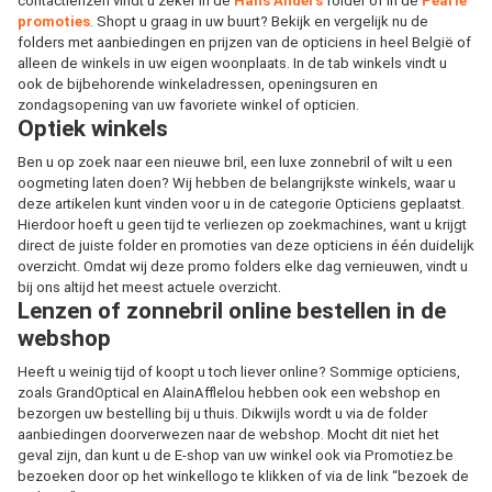
contactlenzen vindt u zeker in de
Hans Anders
folder of in de
Pearle
promoties
. Shopt u graag in uw buurt? Bekijk en vergelijk nu de
folders met aanbiedingen en prijzen van de opticiens in heel België of
alleen de winkels in uw eigen woonplaats. In de tab winkels vindt u
ook de bijbehorende winkeladressen, openingsuren en
zondagsopening van uw favoriete winkel of opticien.
Optiek winkels
Ben u op zoek naar een nieuwe bril, een luxe zonnebril of wilt u een
oogmeting laten doen? Wij hebben de belangrijkste winkels, waar u
deze artikelen kunt vinden voor u in de categorie Opticiens geplaatst.
Hierdoor hoeft u geen tijd te verliezen op zoekmachines, want u krijgt
direct de juiste folder en promoties van deze opticiens in één duidelijk
overzicht. Omdat wij deze promo folders elke dag vernieuwen, vindt u
bij ons altijd het meest actuele overzicht.
Lenzen of zonnebril online bestellen in de
webshop
Heeft u weinig tijd of koopt u toch liever online? Sommige opticiens,
zoals GrandOptical en AlainAfflelou hebben ook een webshop en
bezorgen uw bestelling bij u thuis. Dikwijls wordt u via de folder
aanbiedingen doorverwezen naar de webshop. Mocht dit niet het
geval zijn, dan kunt u de E-shop van uw winkel ook via Promotiez.be
bezoeken door op het winkellogo te klikken of via de link
“bezoek de