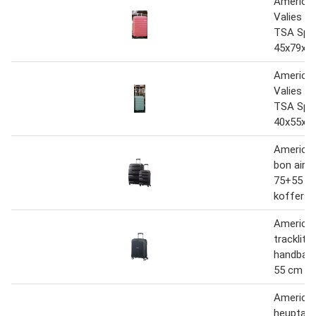
American
Valies Li
TSA Spin
45x79x2
American
Valies Li
TSA Spin
40x55x2
American
bon air s
75+55 cm
kofferse
American
tracklite
handbaga
55 cm - d
American
heuptas 