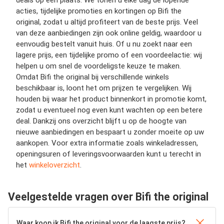
deals op één plaats. We tonen u elke dag de lopende
acties, tijdelijke promoties en kortingen op Bifi the
original, zodat u altijd profiteert van de beste prijs. Veel
van deze aanbiedingen zijn ook online geldig, waardoor u
eenvoudig bestelt vanuit huis. Of u nu zoekt naar een
lagere prijs, een tijdelijke promo of een voordeelactie: wij
helpen u om snel de voordeligste keuze te maken.
Omdat Bifi the original bij verschillende winkels
beschikbaar is, loont het om prijzen te vergelijken. Wij
houden bij waar het product binnenkort in promotie komt,
zodat u eventueel nog even kunt wachten op een betere
deal. Dankzij ons overzicht blijft u op de hoogte van
nieuwe aanbiedingen en bespaart u zonder moeite op uw
aankopen. Voor extra informatie zoals winkeladressen,
openingsuren of leveringsvoorwaarden kunt u terecht in
het
winkeloverzicht
.
Veelgestelde vragen over Bifi the original
Waar koop ik Bifi the original voor de laagste prijs?