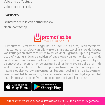
Volg ons op Youtube
Volg ons op TikTok
Partners
Geïnteresseerd in een partnerschap?
Neem contact op
Promotiez.be verzamelt dagelijks de actuele folders, reclamefolders,
magazines en catalogi van alle winkels in België. Zo blijft u op de hoogte
van kortingen en promoties uit de folder en vindt u gemakkelijk een promotie,
actie of korting tijdens de solden of uitverkoop van een winkel bij u in de
buurt. Vaak staan nieuwe folders als eerste op onze site, nog voor ze bij u in
de brievenbus liggen. U kan ze uiteraard ook op het werk, op school of in de
winkel bekijken. Sla Promotiez.be op in uw favorieten. Kleef vervolgens een
nee/nee sticker op uw brievenbus en bespaar veel tijd en geld.Bovendien
levert u met het lezen van digitale reclamefolders ook een bijdrage aan het
terugdringen van papierafval. Dus het is ook goed voor het milieu!
Alle rechten voorbehouden © Promotiez.be 2026 |
Disclaimer
|
Algemene