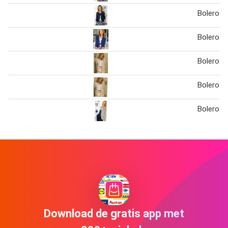
Bolero
Bolero s
Bolero lu
Bolero lu
Bolero li
Download de gratis app met