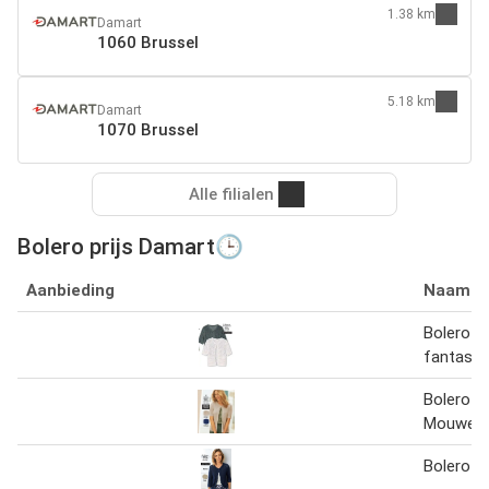
1.38 km
Damart
1060 Brussel
5.18 km
Damart
1070 Brussel
Alle filialen
Bolero prijs Damart🕒
Aanbieding
Naam
Bolero in
fantasiet
Bolero M
Mouwen
Bolero