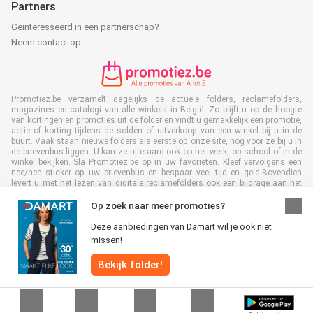
Partners
Geïnteresseerd in een partnerschap?
Neem contact op
Promotiez.be verzamelt dagelijks de actuele folders, reclamefolders,
magazines en catalogi van alle winkels in België. Zo blijft u op de hoogte
van kortingen en promoties uit de folder en vindt u gemakkelijk een promotie,
actie of korting tijdens de solden of uitverkoop van een winkel bij u in de
buurt. Vaak staan nieuwe folders als eerste op onze site, nog voor ze bij u in
de brievenbus liggen. U kan ze uiteraard ook op het werk, op school of in de
winkel bekijken. Sla Promotiez.be op in uw favorieten. Kleef vervolgens een
nee/nee sticker op uw brievenbus en bespaar veel tijd en geld.Bovendien
levert u met het lezen van digitale reclamefolders ook een bijdrage aan het
terugdringen van papierafval. Dus het is ook goed voor het milieu!
Op zoek naar meer promoties?
Deze aanbiedingen van Damart wil je ook niet
missen!
Alle rechten voorbehouden © Promotiez.be 2026 |
Disclaimer
|
Algemene
Bekijk folder!
voorwaarden
|
Privacybeleid
|
Cookiebeleid