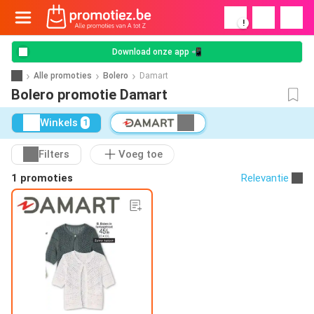
!
Download onze app 📲
Alle promoties
Bolero
Damart
Bolero promotie Damart
Winkels
1
Filters
Voeg toe
1 promoties
Relevantie