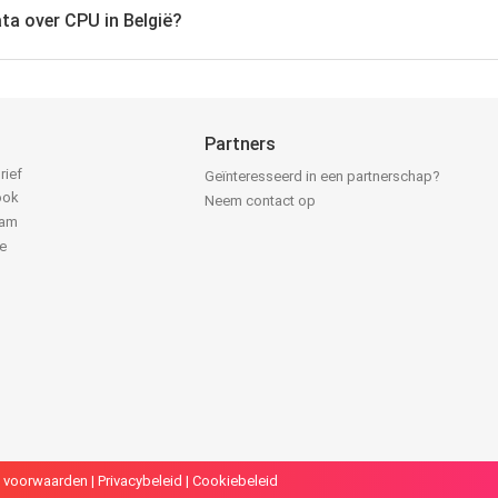
ata over CPU in België?
Partners
rief
Geïnteresseerd in een partnerschap?
ook
Neem contact op
ram
e
k
 voorwaarden
|
Privacybeleid
|
Cookiebeleid