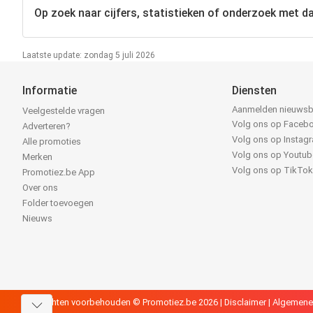
Op zoek naar cijfers, statistieken of onderzoek met d
Laatste update: zondag 5 juli 2026
Informatie
Diensten
Aanmelden nieuwsb
Veelgestelde vragen
Volg ons op Faceb
Adverteren?
Volg ons op Instag
Alle promoties
Volg ons op Youtub
Merken
Volg ons op TikTo
Promotiez.be App
Over ons
Folder toevoegen
Nieuws
Alle rechten voorbehouden © Promotiez.be 2026 |
Disclaimer
|
Algemene