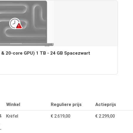
 & 20-core GPU) 1 TB - 24 GB Spacezwart
Winkel
Reguliere prijs
Actieprijs
4
Krëfel
€ 2.619,00
€ 2.299,00
&
-