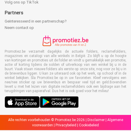
Volg ons op TikTok
Partners
Geïnteresseerd in een partnerschap?
Neem contact op
Promotiez.be verzamelt dagelijks de actuele folders, reclamefolders,
magazines en catalogi van alle winkels in België. Zo blijft u op de hoogte
van kortingen en promoties uit de folder en vindt u gemakkelijk een promotie,
actie of korting tijdens de solden of uitverkoop van een winkel bij u in de
buurt. Vaak staan nieuwe folders als eerste op onze site, nog voor ze bij u in
de brievenbus liggen. U kan ze uiteraard ook op het werk, op school of in de
winkel bekijken. Sla Promotiez.be op in uw favorieten. Kleef vervolgens een
nee/nee sticker op uw brievenbus en bespaar veel tijd en geld.Bovendien
levert u met het lezen van digitale reclamefolders ook een bijdrage aan het
terugdringen van papierafval. Dus het is ook goed voor het milieu!
Alle rechten voorbehouden © Promotiez.be 2026 |
Disclaimer
|
Algemene
voorwaarden
|
Privacybeleid
|
Cookiebeleid