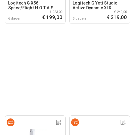
Logitech G X56
Logitech G Yeti Studio
Space/Flight H.O.T.A.S
Active Dynamic XLR
€ 223,00
€ 240,00
Microfoon Wit
€ 199,00
€ 219,00
6 dagen
5 dagen