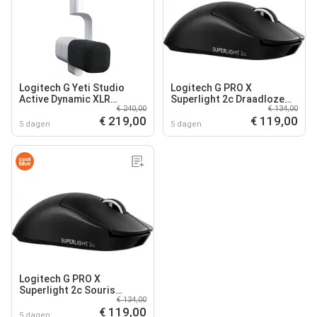
Logitech G Yeti Studio
Logitech G PRO X
Active Dynamic XLR
Superlight 2c Draadloze
€ 240,00
€ 134,00
Microphone Blanc
Gaming Muis Zwart
€ 219,00
€ 119,00
5 dagen
5 dagen
Logitech G PRO X
Superlight 2c Souris
€ 134,00
Gamer Sans Fil Noir
€ 119,00
5 dagen