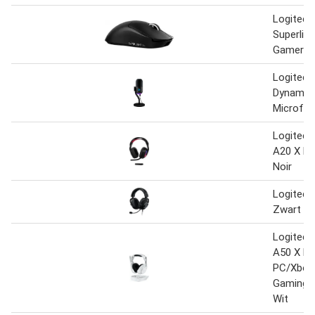
Logitech
Superligh
Gamer Sa
Logitech
Dynamic
Microfo
Logitech
A20 X L
Noir
Logitech
Zwart
Logitech
A50 X Dr
PC/Xbox/
Gaming H
Wit