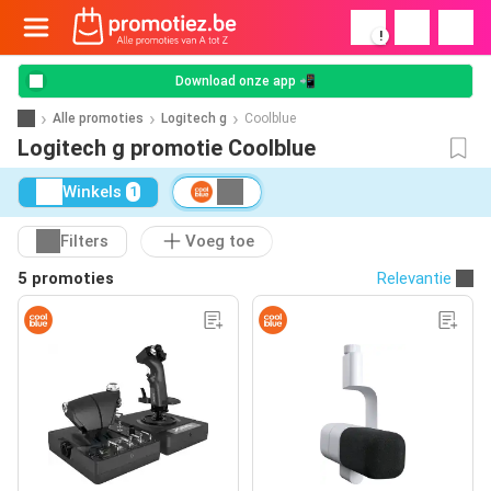
!
Download onze app 📲
Alle promoties
Logitech g
Coolblue
Logitech g promotie Coolblue
Winkels
1
Filters
Voeg toe
5 promoties
Relevantie