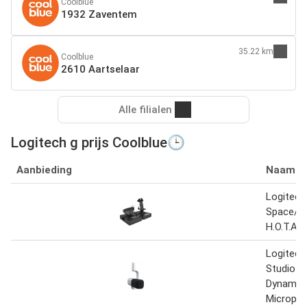
Coolblue
1932 Zaventem
35.22 km
Coolblue
2610 Aartselaar
Alle filialen
Logitech g prijs Coolblue🕒
Aanbieding
Naam
Logitech
Space/Fl
H.O.T.A.S
Logitech
Studio A
Dynamic
Micropho