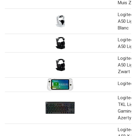
Muis Zwa
Logitech
A50 Ligh
Blanc
Logitech
A50 Ligh
Logitech
A50 Ligh
Zwart
Logitech
Logitech
TKL Ligh
Gaming 
Azerty Z
Logitech