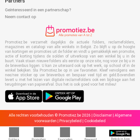
Partners
Geïnteresseerd in een partnerschap?
Neem contact op
Promotiez.be verzamelt dagelijks de actuele folders, reclamefolders,
magazines en catalogi van alle winkels in België. Zo blijft u op de hoogte
van kortingen en promoties uit de folder en vindt u gemakkelijk een promotie,
actie of korting tijdens de solden of uitverkoop van een winkel bij u in de
buurt. Vaak staan nieuwe folders als eerste op onze site, nog voor ze bij u in
de brievenbus liggen. U kan ze uiteraard ook op het werk, op school of in de
winkel bekijken. Sla Promotiez.be op in uw favorieten. Kleef vervolgens een
nee/nee sticker op uw brievenbus en bespaar veel tijd en geld.Bovendien
levert u met het lezen van digitale reclamefolders ook een bijdrage aan het
terugdringen van papierafval. Dus het is ook goed voor het milieu!
Alle rechten voorbehouden © Promotiez.be 2026 |
Disclaimer
|
Algemene
voorwaarden
|
Privacybeleid
|
Cookiebeleid
Bekijk in App
Folders
Promoties
Favorieten
Bewaard