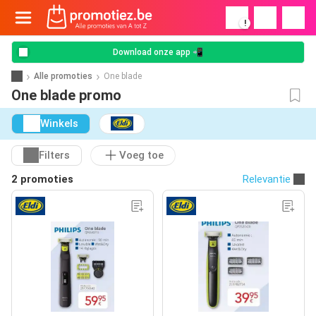
!
Download onze app 📲
Alle promoties
One blade
One blade promo
Winkels
Filters
Voeg toe
2 promoties
Relevantie