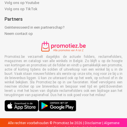
Volg ons op Youtube
Volg ons op TikTok
Partners
Geïnteresseerd in een partnerschap?
Neem contact op
Promotiez.be verzamelt dagelijks de actuele folders, reclamefolders,
magazines en catalogi van alle winkels in België. Zo blijft u op de hoogte
van kortingen en promoties uit de folder en vindt u gemakkelijk een promotie,
actie of korting tijdens de solden of uitverkoop van een winkel bij u in de
buurt. Vaak staan nieuwe folders als eerste op onze site, nog voor ze bij u in
de brievenbus liggen. U kan ze uiteraard ook op het werk, op school of in de
winkel bekijken. Sla Promotiez.be op in uw favorieten. Kleef vervolgens een
nee/nee sticker op uw brievenbus en bespaar veel tijd en geld.Bovendien
levert u met het lezen van digitale reclamefolders ook een bijdrage aan het
terugdringen van papierafval. Dus het is ook goed voor het milieu!
Alle rechten voorbehouden © Promotiez.be 2026 |
Disclaimer
|
Algemene