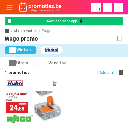
!
Download onze app 📲
Alle promoties
Wago
Wago promo
Winkels
Filters
Voeg toe
1 promoties
Relevantie