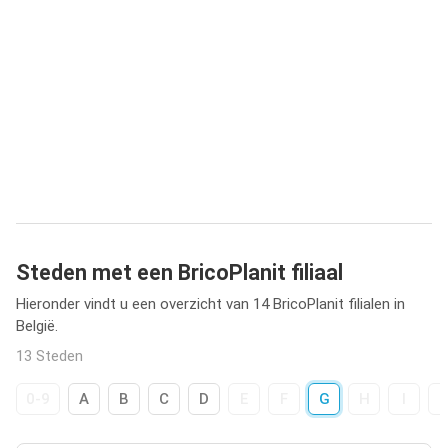
Steden met een BricoPlanit filiaal
Hieronder vindt u een overzicht van 14 BricoPlanit filialen in
België.
13 Steden
0-9
A
B
C
D
E
F
G
H
I