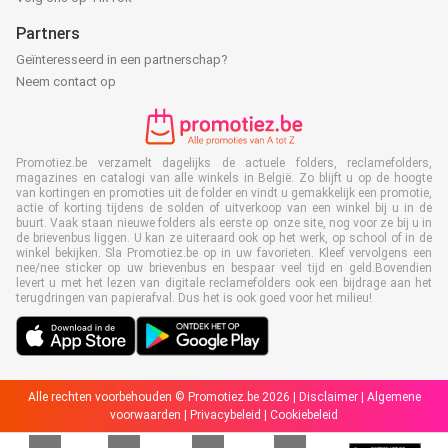
Partners
Geïnteresseerd in een partnerschap?
Neem contact op
Promotiez.be verzamelt dagelijks de actuele folders, reclamefolders,
magazines en catalogi van alle winkels in België. Zo blijft u op de hoogte
van kortingen en promoties uit de folder en vindt u gemakkelijk een promotie,
actie of korting tijdens de solden of uitverkoop van een winkel bij u in de
buurt. Vaak staan nieuwe folders als eerste op onze site, nog voor ze bij u in
de brievenbus liggen. U kan ze uiteraard ook op het werk, op school of in de
winkel bekijken. Sla Promotiez.be op in uw favorieten. Kleef vervolgens een
nee/nee sticker op uw brievenbus en bespaar veel tijd en geld.Bovendien
levert u met het lezen van digitale reclamefolders ook een bijdrage aan het
terugdringen van papierafval. Dus het is ook goed voor het milieu!
Alle rechten voorbehouden © Promotiez.be 2026 |
Disclaimer
|
Algemene
voorwaarden
|
Privacybeleid
|
Cookiebeleid