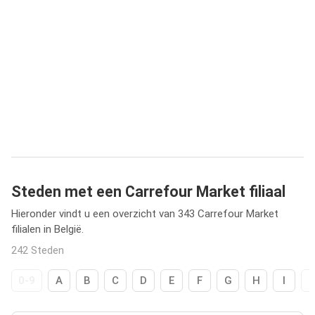
Steden met een Carrefour Market filiaal
Hieronder vindt u een overzicht van 343 Carrefour Market
filialen in België.
242 Steden
0-9
A
B
C
D
E
F
G
H
I