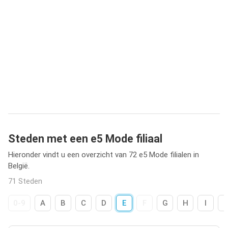
Steden met een e5 Mode filiaal
Hieronder vindt u een overzicht van 72 e5 Mode filialen in
België.
71 Steden
0-9
A
B
C
D
E
F
G
H
I