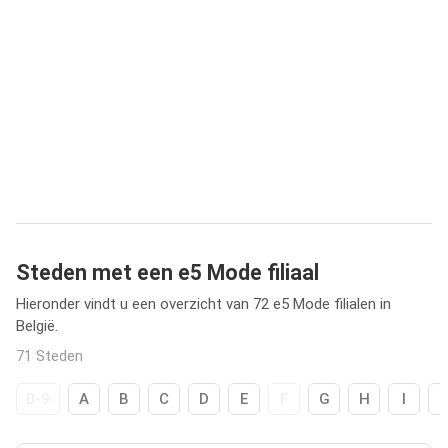
Steden met een e5 Mode filiaal
Hieronder vindt u een overzicht van 72 e5 Mode filialen in
België.
71 Steden
0-9
A
B
C
D
E
F
G
H
I