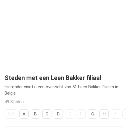
Steden met een Leen Bakker filiaal
Hieronder vindt u een overzicht van 51 Leen Bakker filialen in
België.
49 Steden
0-9
A
B
C
D
E
F
G
H
I