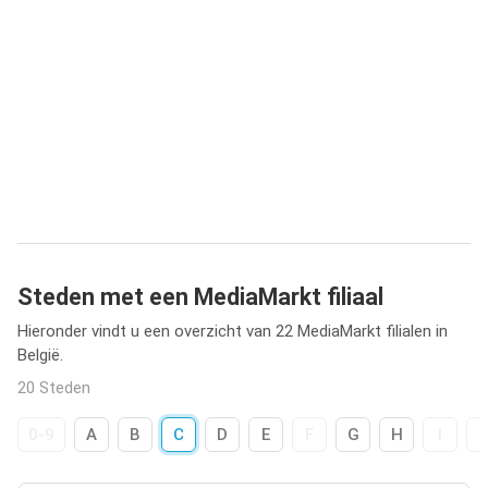
Steden met een MediaMarkt filiaal
Hieronder vindt u een overzicht van 22 MediaMarkt filialen in
België.
20 Steden
0-9
A
B
C
D
E
F
G
H
I