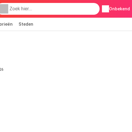
Onbekend
orieën
Steden
026