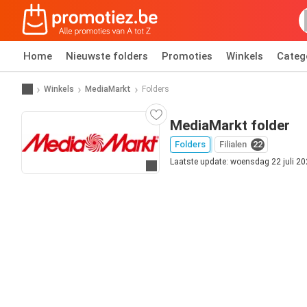
Home
Nieuwste folders
Promoties
Winkels
Categ
Winkels
MediaMarkt
Folders
MediaMarkt folder
Folders
Filialen
22
Laatste update: woensdag 22 juli 2
Ga naar website