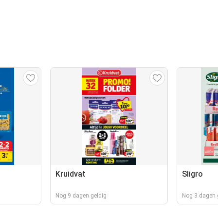
Kruidvat
Sligro
Nog 9 dagen geldig
Nog 3 dagen 