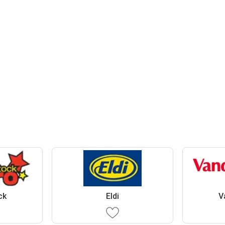
ck
Eldi
V