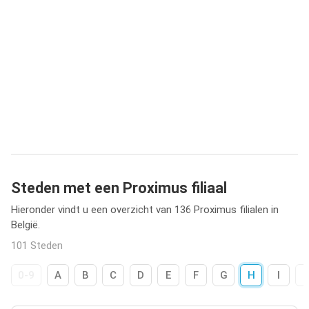
Steden met een Proximus filiaal
Hieronder vindt u een overzicht van 136 Proximus filialen in
België.
101 Steden
0-9
A
B
C
D
E
F
G
H
I