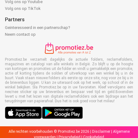
Volg ons op Youtube
Volg ons op TikTok
Partners
Geïnteresseerd in een partnerschap?
Neem contact op
Promotiez.be verzamelt dagelijks de actuele folders, reclamefolders,
magazines en catalogi van alle winkels in België. Zo blijft u op de hoogte
van kortingen en promoties uit de folder en vindt u gemakkelijk een promotie,
actie of korting tijdens de solden of uitverkoop van een winkel bij u in de
buurt. Vaak staan nieuwe folders als eerste op onze site, nog voor ze bij u in
de brievenbus liggen. U kan ze uiteraard ook op het werk, op school of in de
winkel bekijken. Sla Promotiez.be op in uw favorieten. Kleef vervolgens een
nee/nee sticker op uw brievenbus en bespaar veel tijd en geld.Bovendien
levert u met het lezen van digitale reclamefolders ook een bijdrage aan het
terugdringen van papierafval. Dus het is ook goed voor het milieu!
Alle rechten voorbehouden © Promotiez.be 2026 |
Disclaimer
|
Algemene
voorwaarden
|
Privacybeleid
|
Cookiebeleid