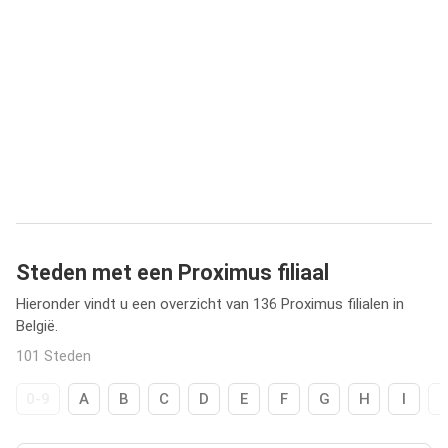
Steden met een Proximus filiaal
Hieronder vindt u een overzicht van 136 Proximus filialen in
België.
101 Steden
0-9
A
B
C
D
E
F
G
H
I