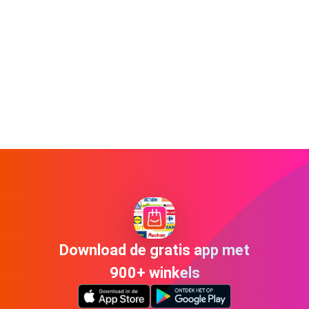
Download de gratis app met
900+ winkels