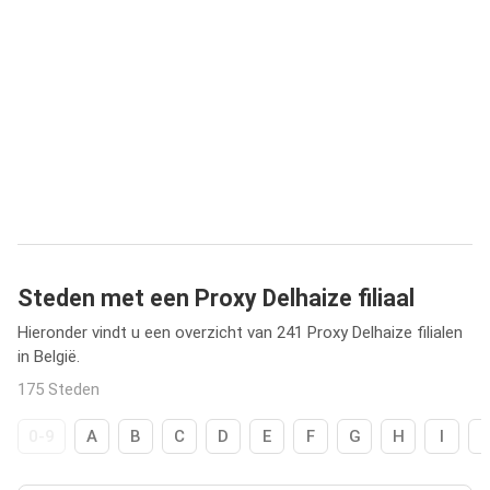
Steden met een Proxy Delhaize filiaal
Hieronder vindt u een overzicht van 241 Proxy Delhaize filialen
in België.
175 Steden
0-9
A
B
C
D
E
F
G
H
I