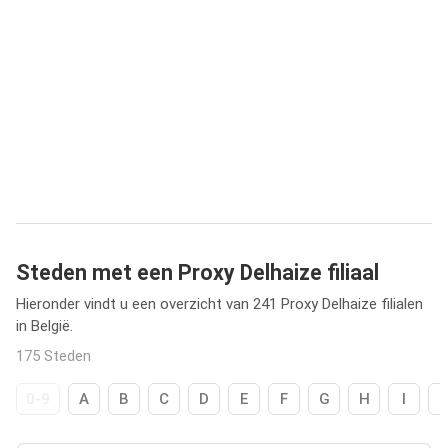
Steden met een Proxy Delhaize filiaal
Hieronder vindt u een overzicht van 241 Proxy Delhaize filialen
in België.
175 Steden
0-9
A
B
C
D
E
F
G
H
I