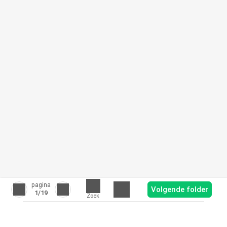
pagina
Volgende folder
1
/19
Zoek