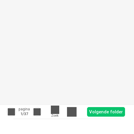
pagina
Volgende folder
1
/37
Zoek